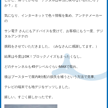
は
か？」と
じ
気になり、インターネットで色々情報を集め、アンテナメーカー
の
め
サン電子
さんにもアドバイスを受けて、お客様にもう一度、デジ
ま
タルアンテナの
し
挑戦をさせていただきました。（みなさんに感謝してます。）
て
結果は今度はOK！ブロックノイズもまったくなし。
どのチャンネルも45デシベルぐらいMAXで取れ、
rst
後はブースターで屋内8分配の損失を補うという方法で見事、
サ
テレビの端末でも地デジをゲッツしました。
ー
嬉しい。すごく嬉しかったです。