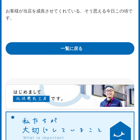
お
知
お客様が当店を成長させてくれている、そう思える今日この頃で
す。
ら
せ
一覧に戻る
ws
ホ
タ
ル
日
記