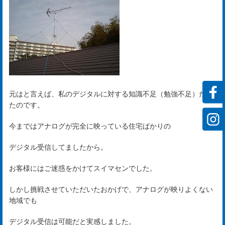
ビ
ス
rvi
会
元はと言えば、私のデジタルに対する知識不足（勉強不足）だっ
たのです。
社
今まではアナログが完全に映っている住宅ばかりの
案
デジタル受信してましたから。
内
お客様にはご迷惑をかけてスイマセンでした。
mp
y
しかし挑戦させていただいたおかげで、アナログが映りよくない
地域でも
デジタル受信は可能だと実感しました。