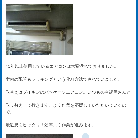
は
じ
め
15年以上使用しているエアコンは大変汚れておりました。
ま
室内の配管もラッキングという化粧方法でされていました。
し
取替えはダイキンのパッケージエアコン。いつもの空調屋さんと
て
取り替えして行きます。よく作業を応援していただいているの
で、
rst
最近息もピッタリ！効率よく作業が進みます。