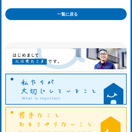
mp
y
一覧に戻る
お
知
ら
せ
ws
ホ
タ