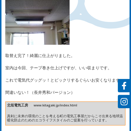
サ
ー
ビ
ス
取替え完了！綺麗に仕上がりました。
rvi
室内は今回、テープ巻き仕上げですが、いい収まりです。
これで電気代グッグッ！とビックリするぐらいお安くなります。
会
間違いない！（長井秀和バージョン）
社
北垣電気工房
www.kitagaki.jp/index.html
案
真剣に未来の環境のことを考える町の電気工事屋だからこそ出来る地球温
内
暖化防止のためのエコライフスタイルのご提案を行っています。