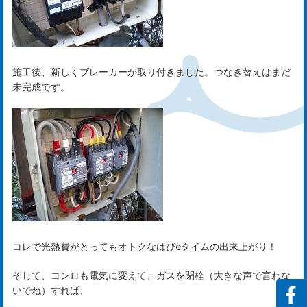
て
rst
施工後、新しくブレーカーが取り付きました。つなぎ替えはまだ
未完成です。
サ
ー
ビ
ス
rvi
コレで光熱費がとってもオトクなはぴeタイムの出来上がり！
そして、コンロも電気に変えて、ガスを閉栓（大きな声で言わな
会
いでね）すれば、