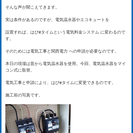
そんな声が聞こえてきます。
実は条件があるのですが、電気温水器やエコキュートを
設置すれば、
はぴeタイムという電気料金システム
に変わるので
す。
そのためには電気工事と
関西電力
への申請が必要なのです。
本日の現場は昔から電気温水器を使用。今回、電気温水器をマイ
コン式に取替。
は
電気工事と申請により、はぴeタイムに変更できるのです。
じ
施工前の写真です。
め
ま
し