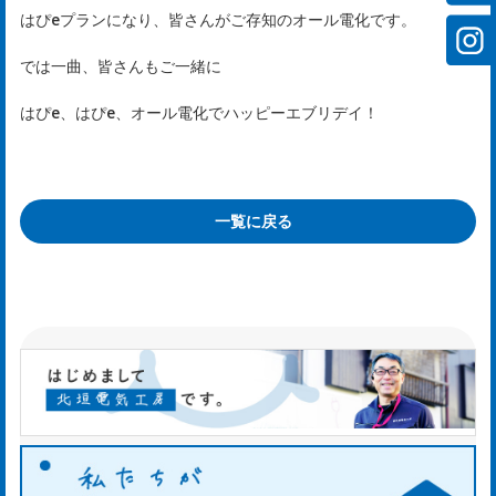
社
はぴeプランになり、皆さんがご存知のオール電化です。
案
では一曲、皆さんもご一緒に
内
はぴe、はぴe、オール電化でハッピーエブリデイ！
mp
y
一覧に戻る
お
知
ら
せ
ws