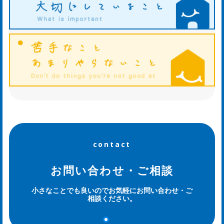
ホ
タ
ル
日
記
og
contact
お問い合わせ・ご相談
小さなことでも良いのでお気軽にお問い合わせ・ご
相談ください。