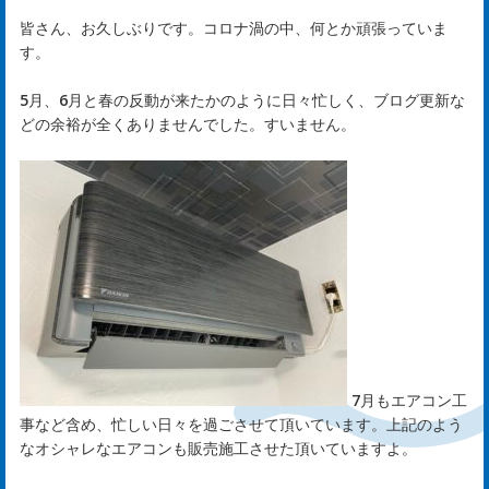
め
皆さん、お久しぶりです。コロナ渦の中、何とか頑張っていま
す。
ま
5月、6月と春の反動が来たかのように日々忙しく、ブログ更新な
し
どの余裕が全くありませんでした。すいません。
て
rst
サ
ー
ビ
7月もエアコン工
事など含め、忙しい日々を過ごさせて頂いています。上記のよう
ス
なオシャレなエアコンも販売施工させた頂いていますよ。