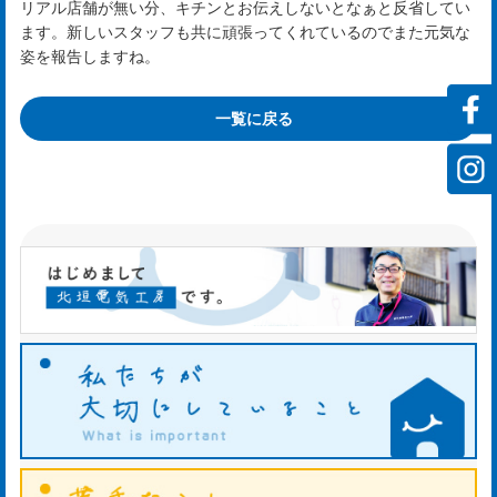
rvi
リアル店舗が無い分、キチンとお伝えしないとなぁと反省してい
ます。新しいスタッフも共に頑張ってくれているのでまた元気な
姿を報告しますね。
会
一覧に戻る
社
案
内
mp
y
お
知
ら