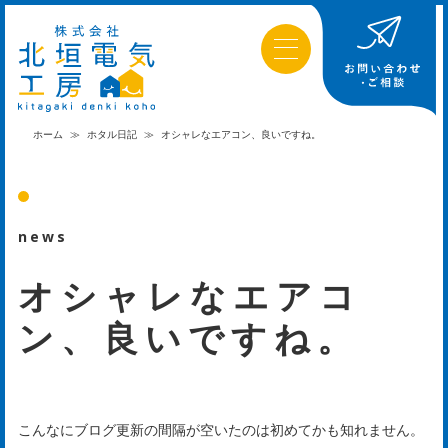
ホーム
≫
ホタル日記
≫
オシャレなエアコン、良いですね。
news
オシャレなエアコ
ン、良いですね。
は
じ
こんなにブログ更新の間隔が空いたのは初めてかも知れません。