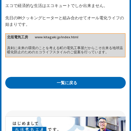
お
エコで経済的な生活はエコキュートでしか出来ません。
知
先日のIHクッキングヒーターと組み合わせてオール電化ライフの
ら
始まりです。
せ
北垣電気工房
www.kitagaki.jp/index.html
真剣に未来の環境のことを考える町の電気工事屋だからこそ出来る地球温
暖化防止のためのエコライフスタイルのご提案を行っています。
ws
ホ
一覧に戻る
タ
ル
日
記