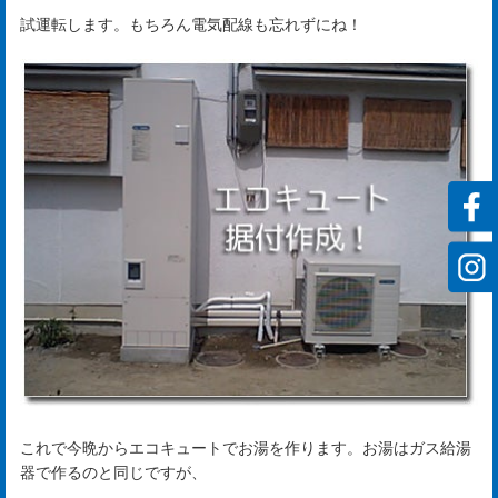
ビ
試運転します。もちろん電気配線も忘れずにね！
ス
rvi
会
社
案
内
mp
y
これで今晩からエコキュートでお湯を作ります。お湯はガス給湯
器で作るのと同じですが、