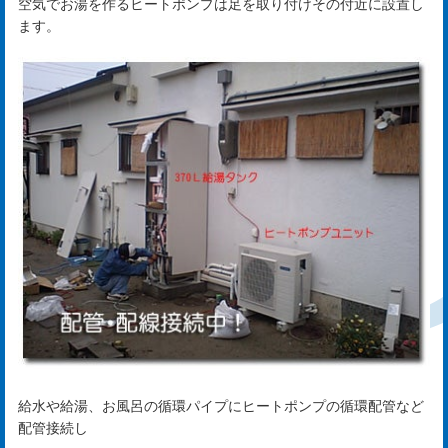
空気でお湯を作るヒートポンプは足を取り付けその付近に設置し
は
ます。
じ
め
ま
し
て
rst
サ
ー
給水や給湯、お風呂の循環パイプにヒートポンプの循環配管など
配管接続し