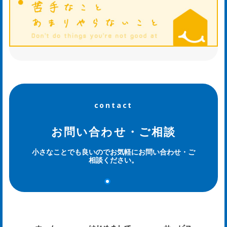
ら
せ
ws
ホ
タ
contact
ル
お問い合わせ・ご相談
日
小さなことでも良いのでお気軽にお問い合わせ・ご
相談ください。
記
og