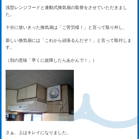
め
浅型レンジフードと連動式換気扇の取替をさせていただきまし
た。
ま
十分に使いきった換気扇は「ご苦労様！」と言って取り外し、
し
新しい換気扇には「これから頑張るんだぞ！」と言って取付しま
て
す。
（別の意味「早くに故障したらあかんで！」）
rst
サ
ー
ビ
ス
さぁ、上はキレイになりました。