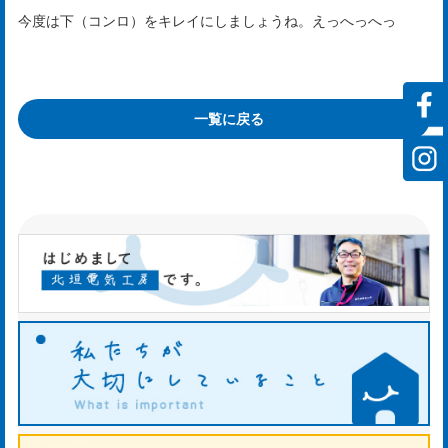
rvi
今度は下（コンロ）をキレイにしましょうね。えっへっへっ
会
一覧に戻る
社
案
内
mp
y
お
知