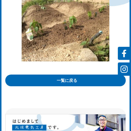
ス
rvi
会
社
案
一覧に戻る
内
mp
y
お