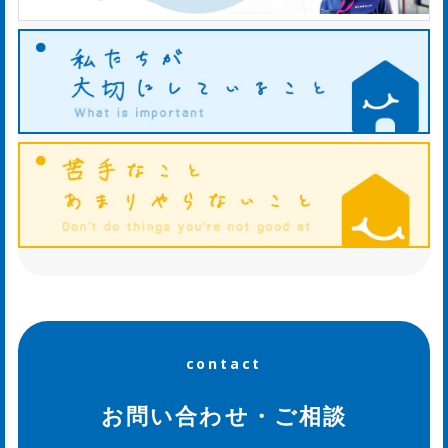
知
ら
せ
ws
ホ
タ
ル
contact
日
記
お問い合わせ・ご相談