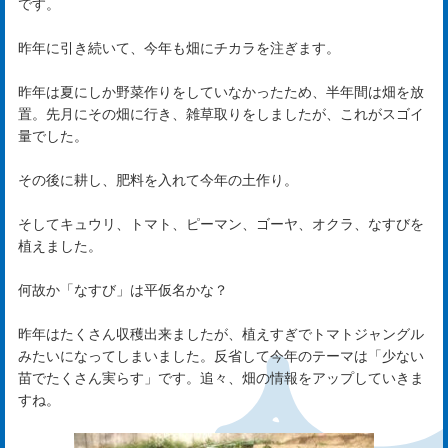
です。
は
昨年に引き続いて、今年も畑にチカラを注ぎます。
じ
昨年は夏にしか野菜作りをしていなかったため、
半年間は畑を放
め
置。先月にその畑に行き、雑草取りをしましたが、
これがスゴイ
量でした。
ま
その後に耕し、肥料を入れて今年の土作り。
し
て
そしてキュウリ、トマト、ピーマン、ゴーヤ、オクラ、
なすびを
植えました。
rst
何故か「なすび」は平仮名かな？
昨年はたくさん収穫出来ましたが、
植えすぎでトマトジャングル
サ
みたいになってしまいました。
反省して今年のテーマは「少ない
苗でたくさん実らす」です。
追々、畑の情報をアップしていきま
ー
すね。
ビ