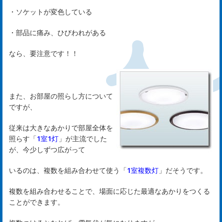
は
・ソケットが変色している
じ
・部品に痛み、ひびわれがある
め
なら、要注意です！！
ま
し
また、お部屋の照らし方について
ですが、
て
従来は大きなあかりで部屋全体を
照らす「
1室1灯
」が主流でした
rst
が、今少しずつ広がって
いるのは、複数を組み合わせて使う「
1室複数灯
」だそうです。
サ
複数を組み合わせることで、場面に応じた最適なあかりをつくる
ー
ことができます。