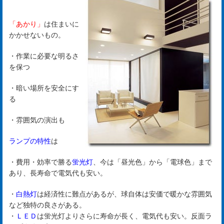
「あかり」
は住まいに
かかせないもの。
・作業に必要な明るさ
を保つ
・暗い場所を安全にす
る
・雰囲気の演出も
ランプの特性
は
・費用・効率で勝る
蛍光灯
、今は「昼光色」から「電球色」まで
あり、長寿命で電気代も安い。
・
白熱灯
は経済性に難点があるが、球自体は安価で暖かな雰囲気
など独特の良さがある。
・
ＬＥＤ
は蛍光灯よりさらに寿命が長く、電気代も安い。反面ラ