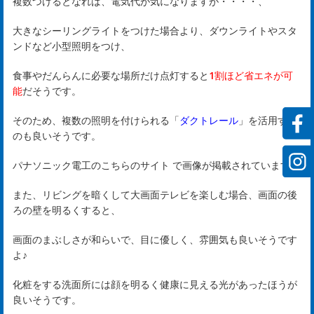
ビ
複数つけるとなれば、電気代が気になりますが・・・・、
ス
大きなシーリングライトをつけた場合より、ダウンライトやスタ
ンドなど小型照明をつけ、
rvi
食事やだんらんに必要な場所だけ点灯すると
1割ほど省エネが可
能
だそうです。
会
そのため、複数の照明を付けられる「
ダクトレール
」を活用する
のも良いそうです。
社
パナソニック電工のこちらのサイト
で画像が掲載されています。
案
また、リビングを暗くして大画面テレビを楽しむ場合、画面の後
内
ろの壁を明るくすると、
画面のまぶしさが和らいで、目に優しく、雰囲気も良いそうです
mp
よ♪
y
化粧をする洗面所には顔を明るく健康に見える光があったほうが
良いそうです。