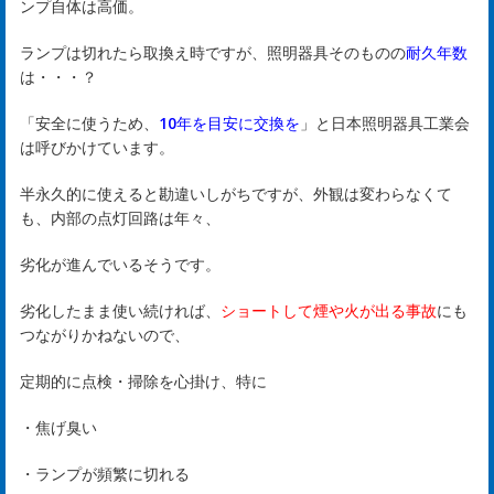
ンプ自体は高価。
ランプは切れたら取換え時ですが、照明器具そのものの
耐久年数
は・・・？
「安全に使うため、
10年を目安に交換を
」と日本照明器具工業会
は呼びかけています。
半永久的に使えると勘違いしがちですが、外観は変わらなくて
も、内部の点灯回路は年々、
劣化が進んでいるそうです。
劣化したまま使い続ければ、
ショートして煙や火が出る事故
にも
つながりかねないので、
定期的に点検・掃除を心掛け、特に
・焦げ臭い
・ランプが頻繁に切れる