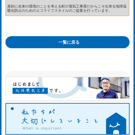
真剣に未来の環境のことを考える町の電気工事屋だからこそ出来る地球温
og
暖化防止のためのエコライフスタイルのご提案を行っています。
一覧に戻る