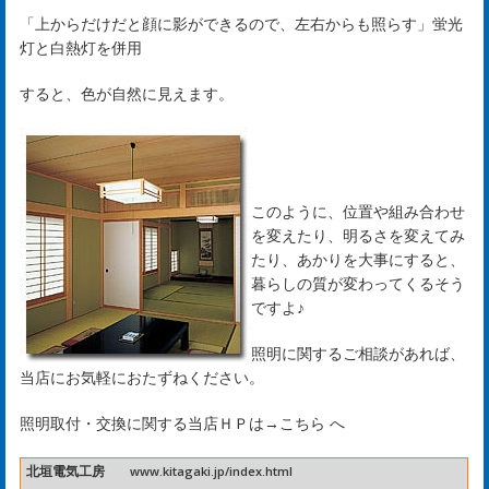
お
「上からだけだと顔に影ができるので、左右からも照らす」蛍光
知
灯と白熱灯を併用
ら
すると、色が自然に見えます。
せ
ws
このように、位置や組み合わせ
を変えたり、明るさを変えてみ
たり、あかりを大事にすると、
ホ
暮らしの質が変わってくるそう
ですよ♪
タ
照明に関するご相談があれば、
ル
当店にお気軽におたずねください。
日
照明取付・交換に関する当店ＨＰは→
こちら
へ
記
北垣電気工房
www.kitagaki.jp/index.html