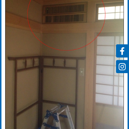
ス
rvi
会
社
案
内
mp
y
お