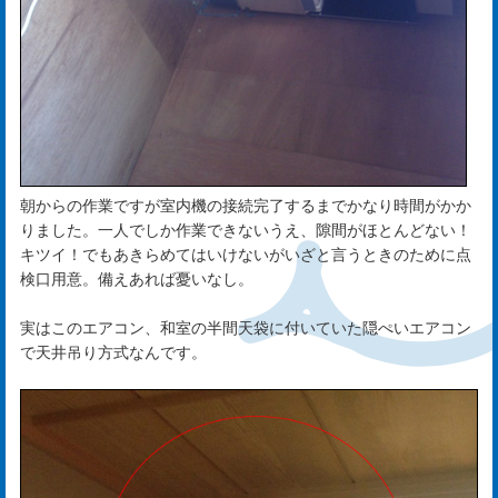
は
じ
め
ま
し
朝からの作業ですが室内機の接続完了するまでかなり時間がかか
りました。一人でしか作業できないうえ、隙間がほとんどない！
て
キツイ！でもあきらめてはいけないがいざと言うときのために点
検口用意。備えあれば憂いなし。
rst
実はこのエアコン、和室の半間天袋に付いていた隠ぺいエアコン
で天井吊り方式なんです。
サ
ー
ビ