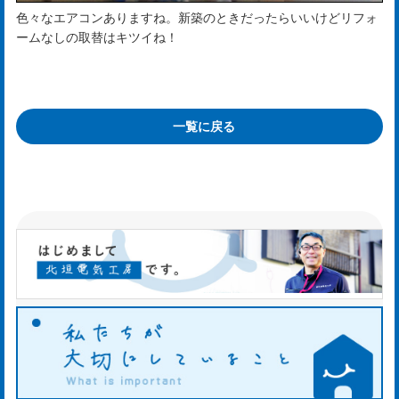
色々なエアコンありますね。新築のときだったらいいけどリフォ
知
ームなしの取替はキツイね！
ら
せ
一覧に戻る
ws
ホ
タ
ル
日
記