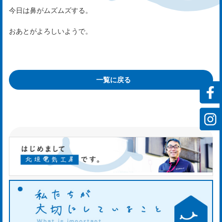
ビ
今日は鼻がムズムズする。
ス
おあとがよろしいようで。
rvi
一覧に戻る
会
社
案
内
mp
y