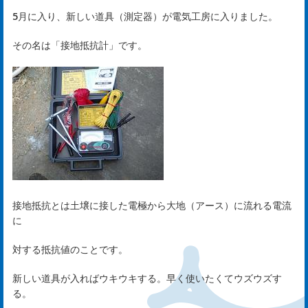
は
5月に入り、新しい道具（測定器）が電気工房に入りました。
じ
その名は「接地抵抗計」です。
め
ま
し
て
rst
接地抵抗とは土壌に接した電極から大地（アース）に流れる電流
に
サ
対する抵抗値のことです。
ー
新しい道具が入ればウキウキする。早く使いたくてウズウズす
る。