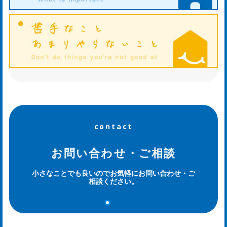
お
知
ら
せ
ws
ホ
contact
タ
お問い合わせ・ご相談
ル
小さなことでも良いのでお気軽にお問い合わせ・ご
相談ください。
日
記