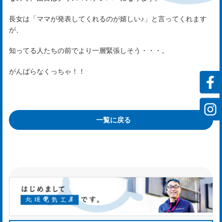
ス
長女は「ママが発表してくれるのが嬉しい♪」と言ってくれます
が、
rvi
知ってる人たちの前でより一層緊張しそう・・・。
がんばらなくっちゃ！！
会
社
案
一覧に戻る
内
mp
y
お