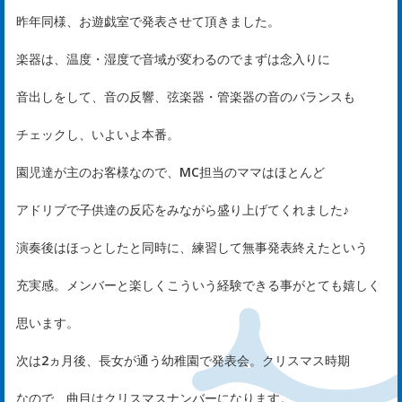
は
昨年同様、お遊戯室で発表させて頂きました。
じ
楽器は、温度・湿度で音域が変わるのでまずは念入りに
め
音出しをして、音の反響、弦楽器・管楽器の音のバランスも
ま
チェックし、いよいよ本番。
し
園児達が主のお客様なので、MC担当のママはほとんど
て
アドリブで子供達の反応をみながら盛り上げてくれました♪
rst
演奏後はほっとしたと同時に、練習して無事発表終えたという
充実感。メンバーと楽しくこういう経験できる事がとても嬉しく
サ
思います。
ー
次は2ヵ月後、長女が通う幼稚園で発表会。クリスマス時期
ビ
なので、曲目はクリスマスナンバーになります。