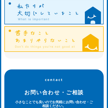
知
ら
せ
ws
ホ
タ
ル
contact
日
お問い合わせ・ご相談
記
小さなことでも良いのでお気軽にお問い合わせ・ご
相談ください。