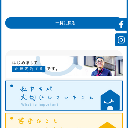
会
一覧に戻る
社
案
内
mp
y
お
知
ら