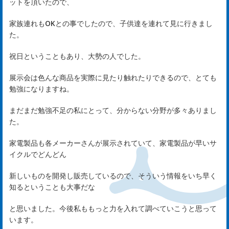
め
ットを頂いたので、
ま
家族連れもOKとの事でしたので、子供達を連れて見に行きまし
た。
し
祝日ということもあり、大勢の人でした。
て
展示会は色んな商品を実際に見たり触れたりできるので、とても
勉強になりますね。
rst
まだまだ勉強不足の私にとって、分からない分野が多々ありまし
た。
サ
家電製品も各メーカーさんが展示されていて、家電製品が早いサ
ー
イクルでどんどん
ビ
新しいものを開発し販売しているので、そういう情報をいち早く
知るということも大事だな
ス
と思いました。今後私ももっと力を入れて調べていこうと思って
います。
rvi