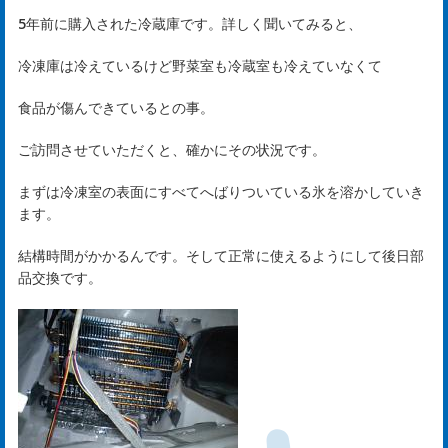
5年前に購入された冷蔵庫です。詳しく聞いてみると、
冷凍庫は冷えているけど野菜室も冷蔵室も冷えていなくて
食品が傷んできているとの事。
は
ご訪問させていただくと、確かにその状況です。
じ
まずは冷凍室の表面にすべてへばりついている氷を溶かしていき
め
ます。
ま
結構時間がかかるんです。そして正常に使えるようにして後日部
品交換です。
し
て
rst