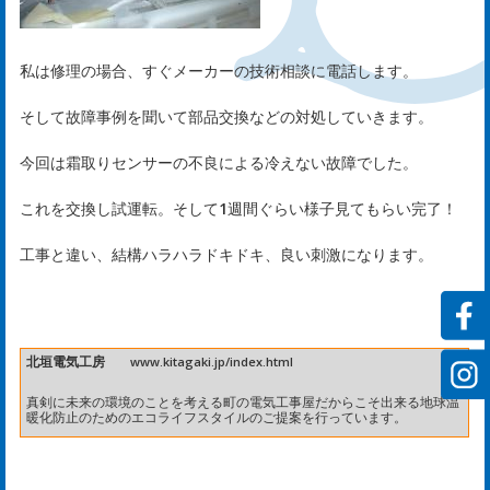
サ
ー
私は修理の場合、すぐメーカーの技術相談に電話します。
ビ
そして故障事例を聞いて部品交換などの対処していきます。
ス
今回は霜取りセンサーの不良による冷えない故障でした。
これを交換し試運転。そして1週間ぐらい様子見てもらい完了！
rvi
工事と違い、結構ハラハラドキドキ、良い刺激になります。
会
社
北垣電気工房
www.kitagaki.jp/index.html
案
真剣に未来の環境のことを考える町の電気工事屋だからこそ出来る地球温
暖化防止のためのエコライフスタイルのご提案を行っています。
内