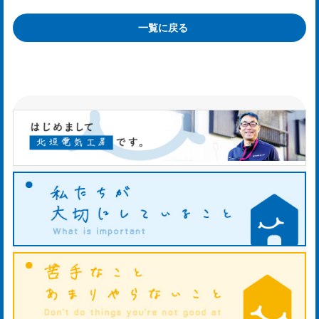
mp
y
一覧に戻る
お
知
ら
せ
ws
ホ
タ
ル