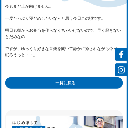
ビ
今もまだ上が向けません。
ス
一度たっぷり寝だめしたいな～と思う今日この頃です。
rvi
明日も朝からお弁当を作らなくちゃいけないので、早く起きない
とだめなの
ですが、ゆっくり好きな音楽を聞いて静かに癒されながら今日は
会
眠ろうっと・・。
社
案
一覧に戻る
内
mp
y