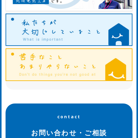
お
知
ら
せ
ws
ホ
タ
ル
日
contact
記
お問い合わせ・ご相談