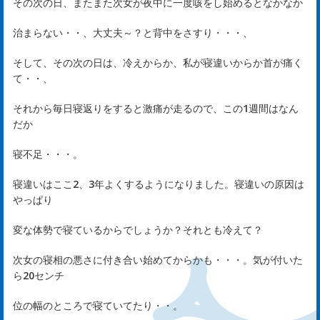
その次の日、またまた次女が夜中に一度咳をし始めるとなかなか
は
治まらない・・、大丈夫～？と背中をさすり・・・、
じ
そして、その次の日は、冷えからか、私が寝違いからか首が痛く
め
て・・、
ま
それから毎日寝返りをすると激痛が走るので、この1週間はなん
だか
し
寝不足・・・。
て
寝違いはここ2、3年よくするようになりました。寝違いの原因は
やっぱり
rst
変な体勢で寝ているからでしょうか？それとも冷えて？
サ
次女の寝相の悪さに付き合い始めてからかも・・・。気が付いた
ら20センチ
ー
位の幅のところで寝ていてたり・・。