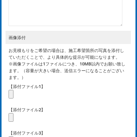
内
mp
y
画像添付
お
お見積もりをご希望の場合は、施工希望箇所の写真を添付し
知
ていただくことで、より具体的な提示が可能になります。
※画像ファイルは1ファイルにつき、10MB以内でお願い致し
ら
ます。（容量が大きい場合、送信エラーになることがござい
ます。）
せ
【添付ファイル1】
ws
【添付ファイル2】
ホ
【添付ファイル3】