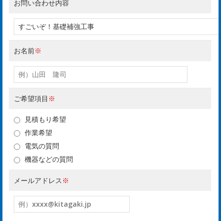
お問い合わせ内容
お名前
※
は
ご希望項目
※
じ
見積もり希望
め
作業希望
ま
電気の質問
機器などの質問
し
メールアドレス
※
て
rst