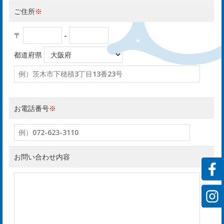
ご住所
※
サ
〒
-
ー
都道府県
ビ
ス
お電話番号
※
rvi
お問い合わせ内容
会
社
案